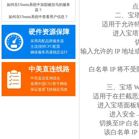
如何在Ubuntu系统中加固被挂马的服务
点
器？
二、宝塔
如何在Ubuntu系统中查看用户信息？
适用于允许特
硬件资源保障
进入宝塔
采用高配品牌服务器
主流强悍CPU配置
输入允许的 IP 地址或
确保服务高速稳定运行
中美直连线路
白名单 IP 将
中美直连亚洲优化
采用中国CN2骨干网络
三、宝塔 
保证速度飞快稳定高效
适用于在拦截恶
进入宝塔面板软
进入安全
切换至IP 白
该白名单 I