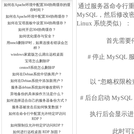
通过服务器命令行重置
如何在Apache环境中配置304协商缓存的缓
存时间？
MySQL，然后修改密
如何在Apache环境中配置304协商缓存？
Linux 系统类似）：
如何在宝塔面板中设置304协商缓存？
如何开启304协商缓存？
如何优化缓存与安全？
首先需要停
用nmcli删除IP时，如果连接名错误会怎
样？
windows家庭版怎么调出远程桌面
# 停止 MySQL
宝塔怎么删除IP
centos9系统怎么删除IP
如何在Debian系统中切换用户？
以 “忽略权限检
如何在Debian系统中添加新用户？
服务器debian系统如何修改密码？
异地备份的具体操作方法是什么？
# 后台启动 MySQL
如何选择适合自己的服务器备份方式？
服务器被攻击后如何恢复数据？
执行后会显示进程号
如何在命令行中配置允许特定IP访问
RDP？
如何限制仅允许特定IP访问RDP？
此时可
如何进行远程桌面 RDP 加固？