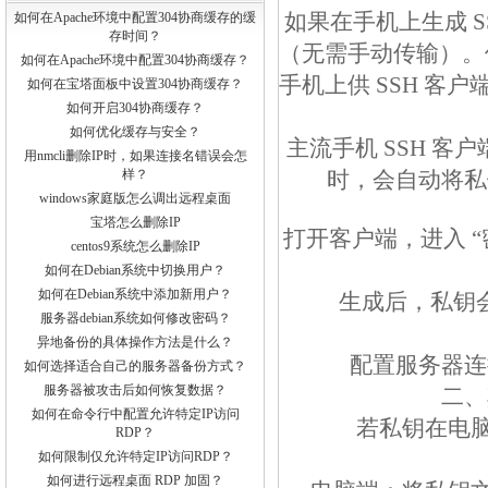
如果在手机上生成 S
如何在Apache环境中配置304协商缓存的缓
存时间？
（无需手动传输）。
如何在Apache环境中配置304协商缓存？
手机上供 SSH 客
如何在宝塔面板中设置304协商缓存？
如何开启304协商缓存？
如何优化缓存与安全？
主流手机 SSH 客户端（
用nmcli删除IP时，如果连接名错误会怎
样？
时，会自动将私
windows家庭版怎么调出远程桌面
宝塔怎么删除IP
打开客户端，进入 “密
centos9系统怎么删除IP
如何在Debian系统中切换用户？
如何在Debian系统中添加新用户？
生成后，私钥
服务器debian系统如何修改密码？
异地备份的具体操作方法是什么？
配置服务器连
如何选择适合自己的服务器备份方式？
服务器被攻击后如何恢复数据？
二、
如何在命令行中配置允许特定IP访问
若私钥在电脑
RDP？
如何限制仅允许特定IP访问RDP？
如何进行远程桌面 RDP 加固？